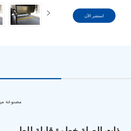

استشر الآن
مصنوعة من س
ذات الصلة خطوة قابلة للطي