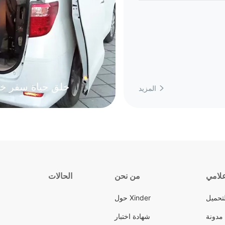
رفع كرسي متحرك Xinder ، خلق 
المزيد

علامي
من نحن
الحالات
تحميل
حول Xinder
مدونة
شهادة اختبار