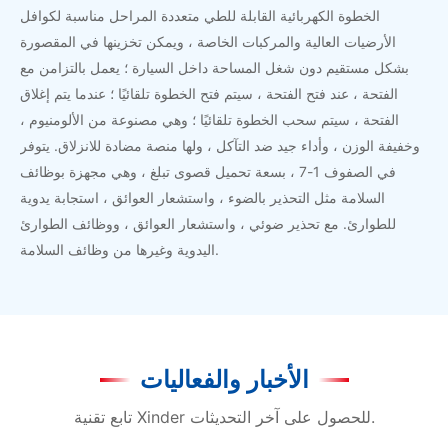
الخطوة الكهربائية القابلة للطي متعددة المراحل مناسبة لكوافل
الأرضيات العالية والمركبات الخاصة ، ويمكن تخزينها في المقصورة
بشكل مستقيم دون شغل المساحة داخل السيارة ؛ يعمل بالتزامن مع
الفتحة ، عند فتح الفتحة ، سيتم فتح الخطوة تلقائيًا ؛ عندما يتم إغلاق
الفتحة ، سيتم سحب الخطوة تلقائيًا ؛ وهي مصنوعة من الألومنيوم ،
وخفيفة الوزن ، وأداء جيد ضد التآكل ، ولها منصة مضادة للانزلاق. يتوفر
في الصفوف 1-7 ، بسعة تحميل قصوى تبلغ ، وهي مجهزة بوظائف
السلامة مثل التحذير بالضوء ، واستشعار العوائق ، استجابة يدوية
للطوارئ. مع تحذير ضوئي ، واستشعار العوائق ، ووظائف الطوارئ
اليدوية وغيرها من وظائف السلامة.
الأخبار والفعاليات
تابع تقنية Xinder للحصول على آخر التحديثات.