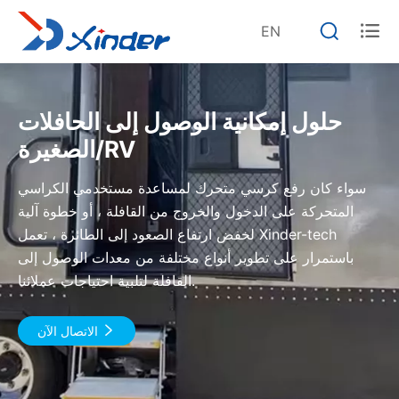


EN
حلول إمكانية الوصول إلى الحافلات
الصغيرة/RV
سواء كان رفع كرسي متحرك لمساعدة مستخدمي الكراسي
المتحركة على الدخول والخروج من القافلة ، أو خطوة آلية
لخفض ارتفاع الصعود إلى الطائرة ، تعمل Xinder-tech
باستمرار على تطوير أنواع مختلفة من معدات الوصول إلى
القافلة لتلبية احتياجات عملائنا.

الاتصال الآن